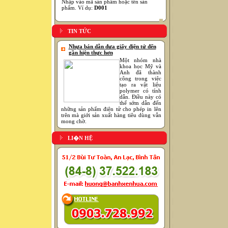
Nhập vào mã sản phẩm hoặc tên sản
phẩm. Ví dụ:
D001
TIN TỨC
Nhựa bán dẫn đưa giấy điện tử đến
gần hiện thực hơn
Một nhóm nhà
khoa học Mỹ và
Anh đã thành
công trong việc
tạo ra vật liệu
polymer có tính
dẫn. Điều này có
thể sớm dẫn đến
những sản phẩm điện tử cho phép in lên
trên mà giới sản xuất hàng tiêu dùng vẫn
mong chờ.
LI�N HỆ