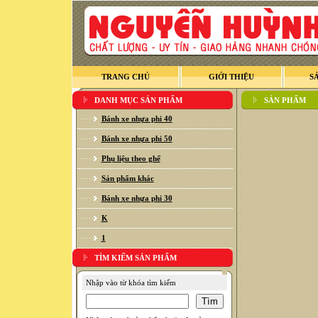
TRANG CHỦ
GIỚI THIỆU
S
DANH MỤC SẢN PHẨM
SẢN PHẨM
Bánh xe nhựa phi 40
Bánh xe nhựa phi 50
Phụ liệu theo ghế
Sản phẩm khác
Bánh xe nhựa phi 30
K
1
TÌM KIẾM SẢN PHẨM
Nhập vào từ khóa tìm kiếm