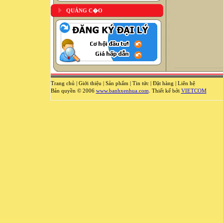
QUẢNG C�O
Trang chủ
|
Giới thiệu
|
Sản phẩm
|
Tin tức
|
Đặt hàng
|
Liên hệ
Bản quyền © 2006
www.banhxenhua.com
. Thiết kế bởi
VIETCOM