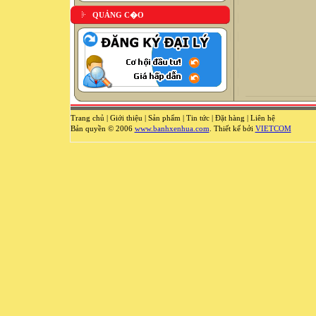
QUẢNG C�O
Trang chủ
|
Giới thiệu
|
Sản phẩm
|
Tin tức
|
Đặt hàng
|
Liên hệ
Bản quyền © 2006
www.banhxenhua.com
. Thiết kế bởi
VIETCOM