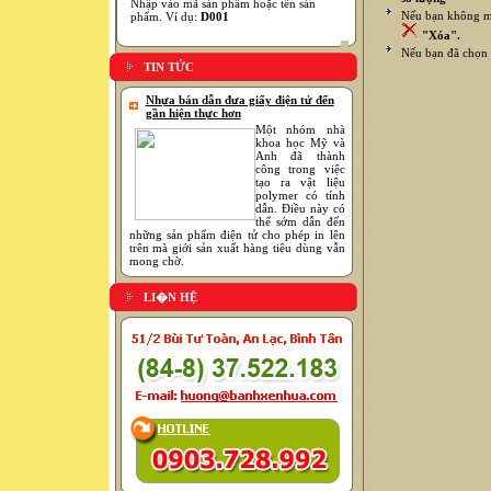
Nhập vào mã sản phẩm hoặc tên sản
Nếu bạn không mu
phẩm. Ví dụ:
D001
"Xóa".
Nếu bạn đã chọn 
TIN TỨC
Nhựa bán dẫn đưa giấy điện tử đến
gần hiện thực hơn
Một nhóm nhà
khoa học Mỹ và
Anh đã thành
công trong việc
tạo ra vật liệu
polymer có tính
dẫn. Điều này có
thể sớm dẫn đến
những sản phẩm điện tử cho phép in lên
trên mà giới sản xuất hàng tiêu dùng vẫn
mong chờ.
LI�N HỆ