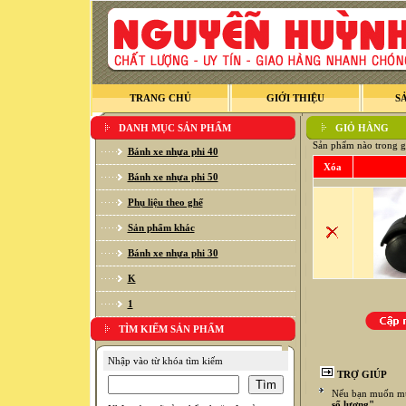
TRANG CHỦ
GIỚI THIỆU
S
DANH MỤC SẢN PHẨM
GIỎ HÀNG
Sản phẩm nào trong g
Bánh xe nhựa phi 40
Xóa
Bánh xe nhựa phi 50
Phụ liệu theo ghế
Sản phẩm khác
Bánh xe nhựa phi 30
K
1
TÌM KIẾM SẢN PHẨM
Nhập vào từ khóa tìm kiếm
TRỢ GIÚP
Nếu bạn muốn mua
số lượng"