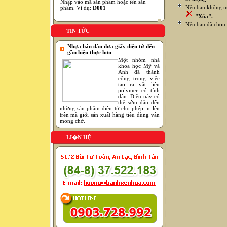
Nhập vào mã sản phẩm hoặc tên sản
Nếu bạn không mu
phẩm. Ví dụ:
D001
"Xóa".
Nếu bạn đã chọn 
TIN TỨC
Nhựa bán dẫn đưa giấy điện tử đến
gần hiện thực hơn
Một nhóm nhà
khoa học Mỹ và
Anh đã thành
công trong việc
tạo ra vật liệu
polymer có tính
dẫn. Điều này có
thể sớm dẫn đến
những sản phẩm điện tử cho phép in lên
trên mà giới sản xuất hàng tiêu dùng vẫn
mong chờ.
LI�N HỆ