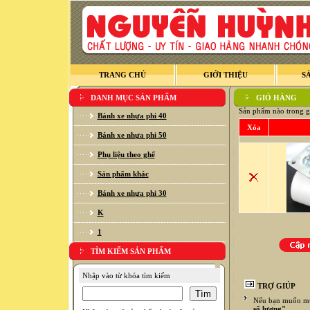
TRANG CHỦ
GIỚI THIỆU
S
DANH MỤC SẢN PHẨM
GIỎ HÀNG
Sản phẩm nào trong g
Bánh xe nhựa phi 40
Xóa
Bánh xe nhựa phi 50
Phụ liệu theo ghế
Sản phẩm khác
Bánh xe nhựa phi 30
K
1
TÌM KIẾM SẢN PHẨM
Nhập vào từ khóa tìm kiếm
TRỢ GIÚP
Nếu bạn muốn mua
số lượng"