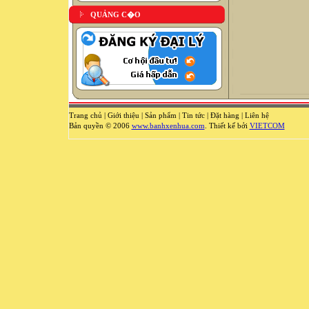
QUẢNG C�O
Trang chủ
|
Giới thiệu
|
Sản phẩm
|
Tin tức
|
Đặt hàng
|
Liên hệ
Bản quyền © 2006
www.banhxenhua.com
. Thiết kế bởi
VIETCOM