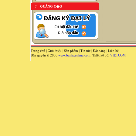
QUẢNG C�O
Trang chủ
|
Giới thiệu
|
Sản phẩm
|
Tin tức
|
Đặt hàng
|
Liên hệ
Bản quyền © 2006
www.banhxenhua.com
. Thiết kế bởi
VIETCOM