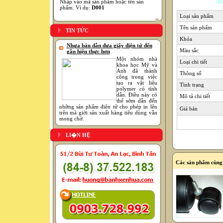
Nhập vào mã sản phẩm hoặc tên sản
phẩm. Ví dụ:
D001
Loại sản phẩm
Tên sản phẩm
TIN TỨC
Khóa
Nhựa bán dẫn đưa giấy điện tử đến
Màu sắc
gần hiện thực hơn
Một nhóm nhà
Loại chi tiết
khoa học Mỹ và
Anh đã thành
Thông số
công trong việc
tạo ra vật liệu
Tình trạng
polymer có tính
dẫn. Điều này có
Mô tả chi tiết
thể sớm dẫn đến
những sản phẩm điện tử cho phép in lên
Giá bán
trên mà giới sản xuất hàng tiêu dùng vẫn
mong chờ.
LI�N HỆ
Các sản phẩm cùng 