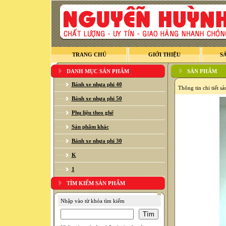
TRANG CHỦ
GIỚI THIỆU
S
DANH MỤC SẢN PHẨM
SẢN PHẨM
Bánh xe nhựa phi 40
Thông tin chi tiết 
Bánh xe nhựa phi 50
Phụ liệu theo ghế
Sản phẩm khác
Bánh xe nhựa phi 30
K
1
TÌM KIẾM SẢN PHẨM
Nhập vào từ khóa tìm kiếm