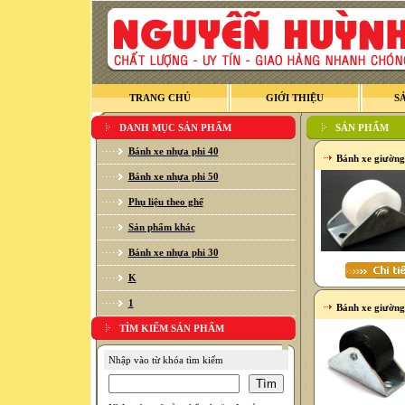
TRANG CHỦ
GIỚI THIỆU
S
DANH MỤC SẢN PHẨM
SẢN PHẨM
Bánh xe nhựa phi 40
Bánh xe giường
Bánh xe nhựa phi 50
Phụ liệu theo ghế
Sản phẩm khác
Bánh xe nhựa phi 30
K
1
Bánh xe giườn
TÌM KIẾM SẢN PHẨM
Nhập vào từ khóa tìm kiếm