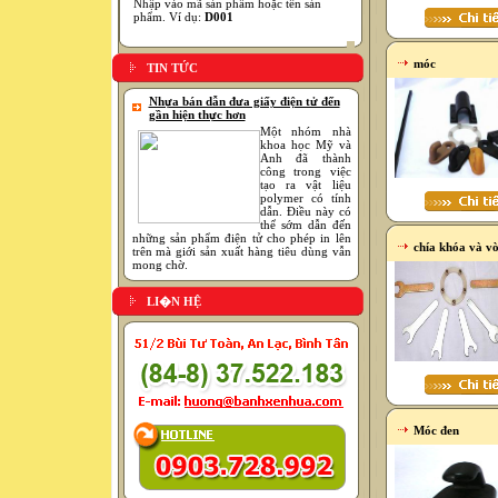
Nhập vào mã sản phẩm hoặc tên sản
phẩm. Ví dụ:
D001
móc
TIN TỨC
Nhựa bán dẫn đưa giấy điện tử đến
gần hiện thực hơn
Một nhóm nhà
khoa học Mỹ và
Anh đã thành
công trong việc
tạo ra vật liệu
polymer có tính
dẫn. Điều này có
thể sớm dẫn đến
những sản phẩm điện tử cho phép in lên
chía khóa và vò
trên mà giới sản xuất hàng tiêu dùng vẫn
mong chờ.
LI�N HỆ
Móc đen