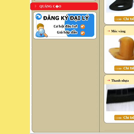
QUẢNG C�O
Móc vàng
Thanh nhựa