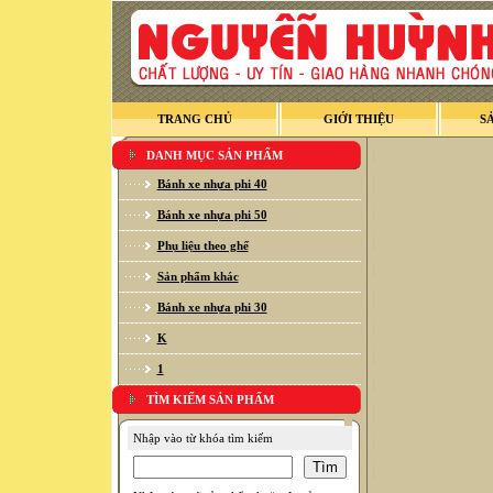
TRANG CHỦ
GIỚI THIỆU
S
DANH MỤC SẢN PHẨM
Bánh xe nhựa phi 40
Bánh xe nhựa phi 50
Phụ liệu theo ghế
Sản phẩm khác
Bánh xe nhựa phi 30
K
1
TÌM KIẾM SẢN PHẨM
Nhập vào từ khóa tìm kiếm