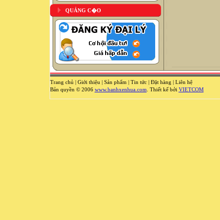
QUẢNG C�O
Trang chủ
|
Giới thiệu
|
Sản phẩm
|
Tin tức
|
Đặt hàng
|
Liên hệ
Bản quyền © 2006
www.banhxenhua.com
. Thiết kế bởi
VIETCOM