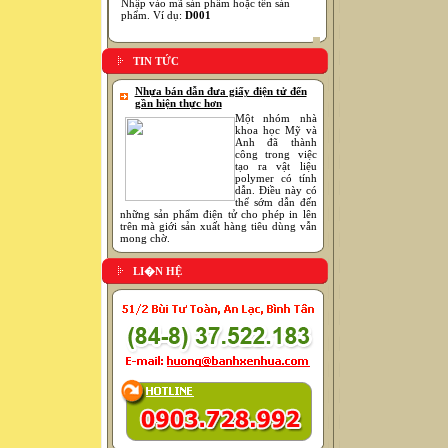
Nhập vào mã sản phẩm hoặc tên sản
phẩm. Ví dụ:
D001
TIN TỨC
Nhựa bán dẫn đưa giấy điện tử đến
gần hiện thực hơn
Một nhóm nhà
khoa học Mỹ và
Anh đã thành
công trong việc
tạo ra vật liệu
polymer có tính
dẫn. Điều này có
thể sớm dẫn đến
những sản phẩm điện tử cho phép in lên
trên mà giới sản xuất hàng tiêu dùng vẫn
mong chờ.
LI�N HỆ