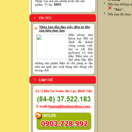
Nhập vào mã sản phẩm hoặc tên sản
Nếu bạn không mu
phẩm. Ví dụ:
D001
"Xóa".
Nếu bạn đã chọn 
TIN TỨC
Nhựa bán dẫn đưa giấy điện tử đến
gần hiện thực hơn
Một nhóm nhà
khoa học Mỹ và
Anh đã thành
công trong việc
tạo ra vật liệu
polymer có tính
dẫn. Điều này có
thể sớm dẫn đến
những sản phẩm điện tử cho phép in lên
trên mà giới sản xuất hàng tiêu dùng vẫn
mong chờ.
LI�N HỆ