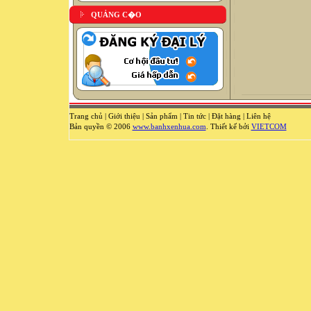
QUẢNG C�O
Trang chủ
|
Giới thiệu
|
Sản phẩm
|
Tin tức
|
Đặt hàng
|
Liên hệ
Bản quyền © 2006
www.banhxenhua.com
. Thiết kế bởi
VIETCOM