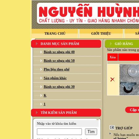
TRANG CHỦ
GIỚI THIỆU
S
DANH MỤC SẢN PHẨM
GIỎ HÀNG
Sản phẩm nào trong g
Bánh xe nhựa phi 40
Xóa
Bánh xe nhựa phi 50
Phụ liệu theo ghế
Sản phẩm khác
Bánh xe nhựa phi 30
K
1
TÌM KIẾM SẢN PHẨM
Nhập vào từ khóa tìm kiếm
TRỢ GIÚP
Nếu bạn muốn mua
số lượng"