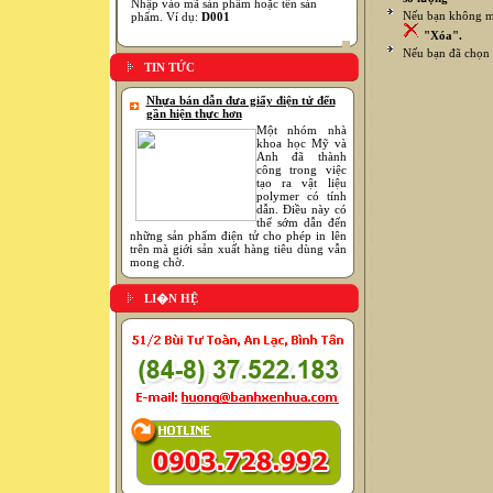
Nhập vào mã sản phẩm hoặc tên sản
Nếu bạn không mu
phẩm. Ví dụ:
D001
"Xóa".
Nếu bạn đã chọn 
TIN TỨC
Nhựa bán dẫn đưa giấy điện tử đến
gần hiện thực hơn
Một nhóm nhà
khoa học Mỹ và
Anh đã thành
công trong việc
tạo ra vật liệu
polymer có tính
dẫn. Điều này có
thể sớm dẫn đến
những sản phẩm điện tử cho phép in lên
trên mà giới sản xuất hàng tiêu dùng vẫn
mong chờ.
LI�N HỆ