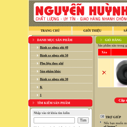
TRANG CHỦ
GIỚI THIỆU
S
DANH MỤC SẢN PHẨM
GIỎ HÀNG
Sản phẩm nào trong g
Bánh xe nhựa phi 40
Xóa
Bánh xe nhựa phi 50
Phụ liệu theo ghế
Sản phẩm khác
Bánh xe nhựa phi 30
K
1
TÌM KIẾM SẢN PHẨM
Nhập vào từ khóa tìm kiếm
TRỢ GIÚP
Nếu bạn muốn mua
số lượng"