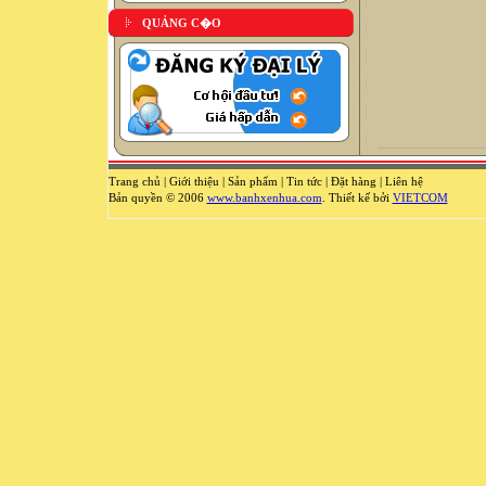
QUẢNG C�O
Trang chủ
|
Giới thiệu
|
Sản phẩm
|
Tin tức
|
Đặt hàng
|
Liên hệ
Bản quyền © 2006
www.banhxenhua.com
. Thiết kế bởi
VIETCOM