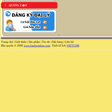
QUẢNG C�O
Trang chủ
|
Giới thiệu
|
Sản phẩm
|
Tin tức
|
Đặt hàng
|
Liên hệ
Bản quyền © 2006
www.banhxenhua.com
. Thiết kế bởi
VIETCOM