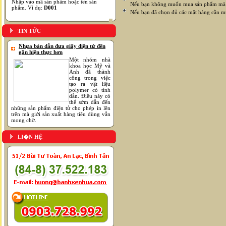
Nhập vào mã sản phẩm hoặc tên sản
Nếu bạn không muốn mua sản phẩm mà bạ
phẩm. Ví dụ:
D001
Nếu bạn đã chọn đủ các mặt hàng cần m
TIN TỨC
Nhựa bán dẫn đưa giấy điện tử đến
gần hiện thực hơn
Một nhóm nhà
khoa học Mỹ và
Anh đã thành
công trong việc
tạo ra vật liệu
polymer có tính
dẫn. Điều này có
thể sớm dẫn đến
những sản phẩm điện tử cho phép in lên
trên mà giới sản xuất hàng tiêu dùng vẫn
mong chờ.
LI�N HỆ