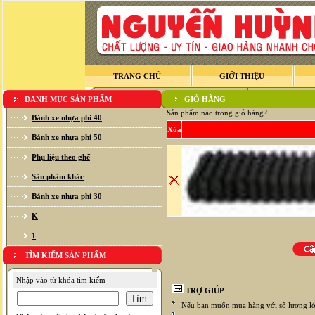
TRANG CHỦ
GIỚI THIỆU
DANH MỤC SẢN PHẨM
GIỎ HÀNG
Sản phẩm nào trong giỏ hàng?
Bánh xe nhựa phi 40
Xóa
Bánh xe nhựa phi 50
Phụ liệu theo ghế
Sản phẩm khác
Bánh xe nhựa phi 30
K
1
TÌM KIẾM SẢN PHẨM
Nhập vào từ khóa tìm kiếm
TRỢ GIÚP
Nếu bạn muốn mua hàng với số lượng lớ