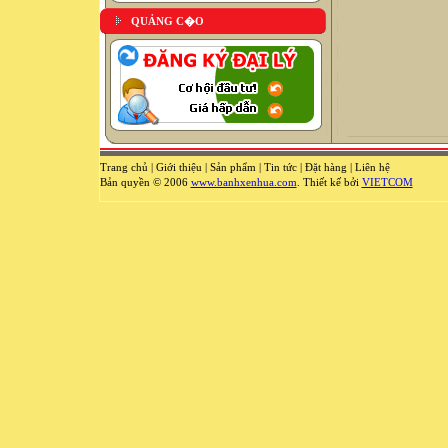
QUẢNG C�O
Trang chủ
|
Giới thiệu
|
Sản phẩm
|
Tin tức
|
Đặt hàng
|
Liên hệ
Bản quyền © 2006
www.banhxenhua.com
. Thiết kế bởi
VIETCOM