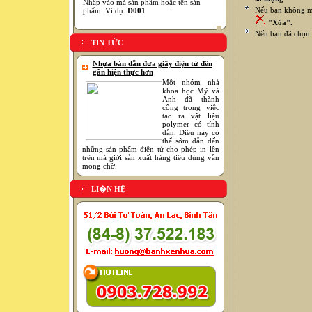
Nhập vào mã sản phẩm hoặc tên sản
Nếu bạn không mu
phẩm. Ví dụ:
D001
"Xóa".
Nếu bạn đã chọn 
TIN TỨC
Nhựa bán dẫn đưa giấy điện tử đến
gần hiện thực hơn
Một nhóm nhà
khoa học Mỹ và
Anh đã thành
công trong việc
tạo ra vật liệu
polymer có tính
dẫn. Điều này có
thể sớm dẫn đến
những sản phẩm điện tử cho phép in lên
trên mà giới sản xuất hàng tiêu dùng vẫn
mong chờ.
LI�N HỆ