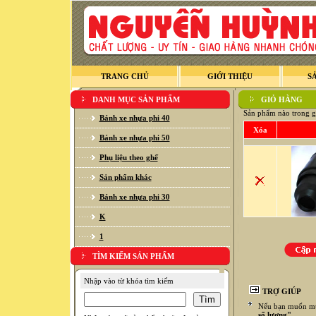
TRANG CHỦ
GIỚI THIỆU
S
DANH MỤC SẢN PHẨM
GIỎ HÀNG
Sản phẩm nào trong g
Bánh xe nhựa phi 40
Xóa
Bánh xe nhựa phi 50
Phụ liệu theo ghế
Sản phẩm khác
Bánh xe nhựa phi 30
K
1
TÌM KIẾM SẢN PHẨM
Nhập vào từ khóa tìm kiếm
TRỢ GIÚP
Nếu bạn muốn mua
số lượng"