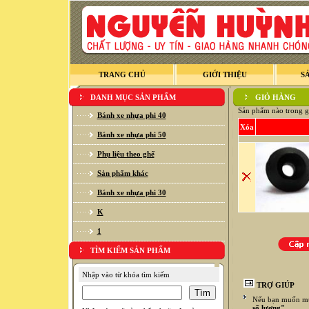
TRANG CHỦ
GIỚI THIỆU
S
DANH MỤC SẢN PHẨM
GIỎ HÀNG
Sản phẩm nào trong g
Bánh xe nhựa phi 40
Xóa
Bánh xe nhựa phi 50
Phụ liệu theo ghế
Sản phẩm khác
Bánh xe nhựa phi 30
K
1
TÌM KIẾM SẢN PHẨM
Nhập vào từ khóa tìm kiếm
TRỢ GIÚP
Nếu bạn muốn mua
số lượng"