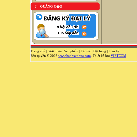
QUẢNG C�O
Trang chủ
|
Giới thiệu
|
Sản phẩm
|
Tin tức
|
Đặt hàng
|
Liên hệ
Bản quyền © 2006
www.banhxenhua.com
. Thiết kế bởi
VIETCOM