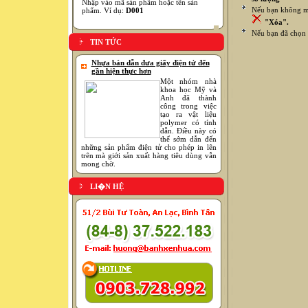
Nhập vào mã sản phẩm hoặc tên sản
Nếu bạn không mu
phẩm. Ví dụ:
D001
"Xóa".
Nếu bạn đã chọn 
TIN TỨC
Nhựa bán dẫn đưa giấy điện tử đến
gần hiện thực hơn
Một nhóm nhà
khoa học Mỹ và
Anh đã thành
công trong việc
tạo ra vật liệu
polymer có tính
dẫn. Điều này có
thể sớm dẫn đến
những sản phẩm điện tử cho phép in lên
trên mà giới sản xuất hàng tiêu dùng vẫn
mong chờ.
LI�N HỆ