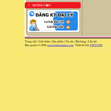
QUẢNG C�O
Trang chủ
|
Giới thiệu
|
Sản phẩm
|
Tin tức
|
Đặt hàng
|
Liên hệ
Bản quyền © 2006
www.banhxenhua.com
. Thiết kế bởi
VIETCOM