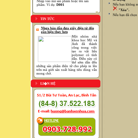
Nhập vào mã sản phẩm hoặc tên sản
Nếu bạn không mu
phẩm. Ví dụ:
D001
"Xóa".
Nếu bạn đã chọn 
TIN TỨC
Nhựa bán dẫn đưa giấy điện tử đến
gần hiện thực hơn
Một nhóm nhà
khoa học Mỹ và
Anh đã thành
công trong việc
tạo ra vật liệu
polymer có tính
dẫn. Điều này có
thể sớm dẫn đến
những sản phẩm điện tử cho phép in lên
trên mà giới sản xuất hàng tiêu dùng vẫn
mong chờ.
LI�N HỆ