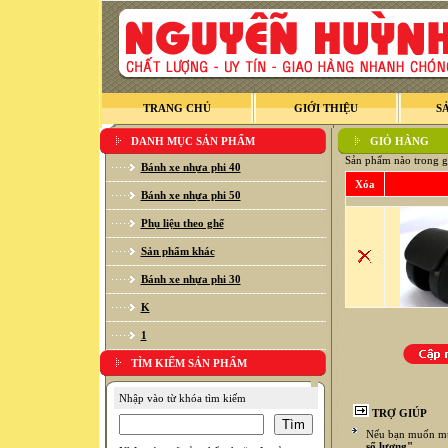
TRANG CHỦ
GIỚI THIỆU
S
DANH MỤC SẢN PHẨM
GIỎ HÀNG
Sản phẩm nào trong g
Bánh xe nhựa phi 40
Xóa
Bánh xe nhựa phi 50
Phụ liệu theo ghế
Sản phẩm khác
Bánh xe nhựa phi 30
K
1
TÌM KIẾM SẢN PHẨM
Nhập vào từ khóa tìm kiếm
TRỢ GIÚP
Nếu bạn muốn mua
số lượng"