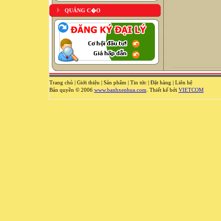
QUẢNG C�O
Trang chủ
|
Giới thiệu
|
Sản phẩm
|
Tin tức
|
Đặt hàng
|
Liên hệ
Bản quyền © 2006
www.banhxenhua.com
. Thiết kế bởi
VIETCOM