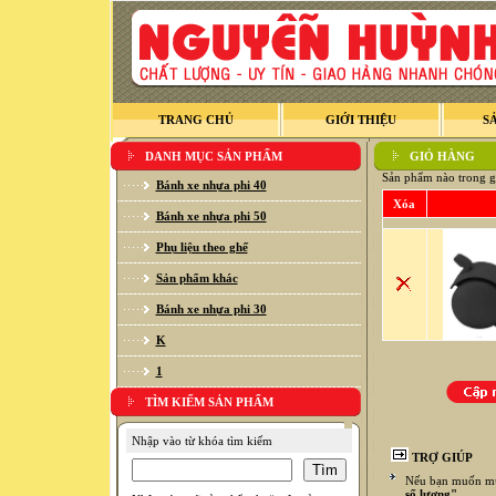
TRANG CHỦ
GIỚI THIỆU
S
DANH MỤC SẢN PHẨM
GIỎ HÀNG
Sản phẩm nào trong g
Bánh xe nhựa phi 40
Xóa
Bánh xe nhựa phi 50
Phụ liệu theo ghế
Sản phẩm khác
Bánh xe nhựa phi 30
K
1
TÌM KIẾM SẢN PHẨM
Nhập vào từ khóa tìm kiếm
TRỢ GIÚP
Nếu bạn muốn mua
số lượng"