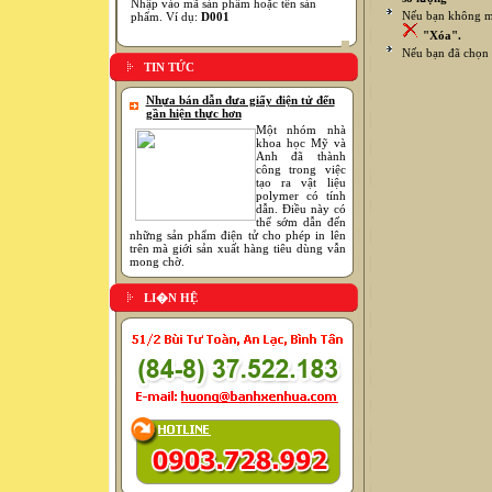
Nhập vào mã sản phẩm hoặc tên sản
Nếu bạn không mu
phẩm. Ví dụ:
D001
"Xóa".
Nếu bạn đã chọn 
TIN TỨC
Nhựa bán dẫn đưa giấy điện tử đến
gần hiện thực hơn
Một nhóm nhà
khoa học Mỹ và
Anh đã thành
công trong việc
tạo ra vật liệu
polymer có tính
dẫn. Điều này có
thể sớm dẫn đến
những sản phẩm điện tử cho phép in lên
trên mà giới sản xuất hàng tiêu dùng vẫn
mong chờ.
LI�N HỆ