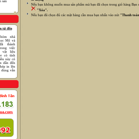
n sản
Nếu bạn không muốn mua sản phẩm mà bạn đã chọn trong giỏ hàng Bạn có
"Xóa".
Nếu bạn đã chọn đủ các mặt hàng cần mua bạn nhấn vào nút
"Thanh toá
n tử đến
nhóm nhà
học Mỹ và
đã thành
rong việc
 vật liệu
r có tính
iều này có
m dẫn đến
hép in lên
u dùng vẫn