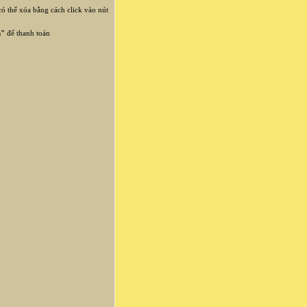
 thể xóa bằng cách click vào nút
n"
để thanh toán