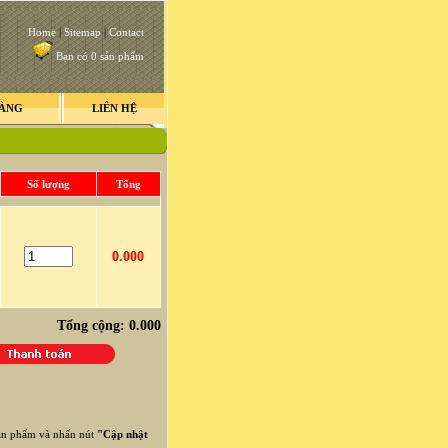
Home
|
Sitemap
|
Contact
Bạn có 0 sản phẩm
HÀNG
LIÊN HỆ
Số lượng
Tổng
0.000
Tổng cộng: 0.000
ản phẩm và nhấn nút
"Cập nhật