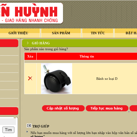
GIỚI THIỆU
SẢN PHẨM
TIN TỨC
ĐẶT 
GIỎ HÀNG
Sản phẩm nào trong giỏ hàng?
Xóa
Thông tin
Bánh xe loại D
TRỢ GIÚP
Nếu bạn muốn mua hàng với số lượng lớn bạn nhập vào hộp văn bản số s
số lượng"