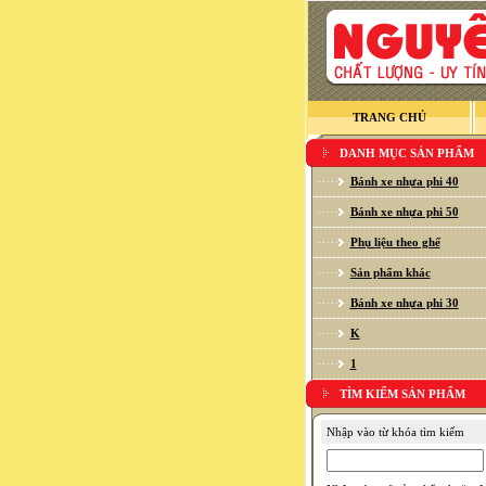
TRANG CHỦ
DANH MỤC SẢN PHẨM
Bánh xe nhựa phi 40
Bánh xe nhựa phi 50
Phụ liệu theo ghế
Sản phẩm khác
Bánh xe nhựa phi 30
K
1
TÌM KIẾM SẢN PHẨM
Nhập vào từ khóa tìm kiếm