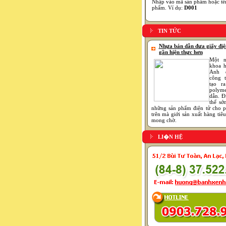
Nhập vào mã sản phẩm hoặc tê
phẩm. Ví dụ:
D001
TIN TỨC
Nhựa bán dẫn đưa giấy điệ
gần hiện thực hơn
Một 
khoa 
Anh 
công t
tạo ra
polyme
dẫn. Đ
thể sớ
những sản phẩm điện tử cho p
trên mà giới sản xuất hàng tiê
mong chờ.
LI�N HỆ