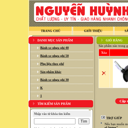
TRANG CHỦ
GIỚI THIỆU
S
DANH MỤC SẢN PHẨM
GIỎ HÀNG
Sản phẩm nào trong g
Bánh xe nhựa phi 40
Xóa
Bánh xe nhựa phi 50
Phụ liệu theo ghế
Sản phẩm khác
Bánh xe nhựa phi 30
K
1
TÌM KIẾM SẢN PHẨM
Nhập vào từ khóa tìm kiếm
TRỢ GIÚP
Nếu bạn muốn mua
số lượng"