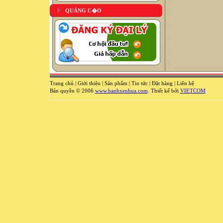
QUẢNG C�O
Trang chủ
|
Giới thiệu
|
Sản phẩm
|
Tin tức
|
Đặt hàng
|
Liên hệ
Bản quyền © 2006
www.banhxenhua.com
. Thiết kế bởi
VIETCOM