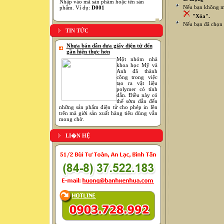
Nhập vào mã sản phẩm hoặc tên sản
Nếu bạn không mu
phẩm. Ví dụ:
D001
"Xóa".
Nếu bạn đã chọn 
TIN TỨC
Nhựa bán dẫn đưa giấy điện tử đến
gần hiện thực hơn
Một nhóm nhà
khoa học Mỹ và
Anh đã thành
công trong việc
tạo ra vật liệu
polymer có tính
dẫn. Điều này có
thể sớm dẫn đến
những sản phẩm điện tử cho phép in lên
trên mà giới sản xuất hàng tiêu dùng vẫn
mong chờ.
LI�N HỆ